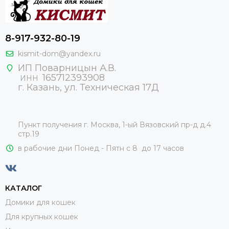
8-917-932-80-19
kismit-dom@yandex.ru
ИП Поварницын А.В.
165712393908
ИНН
г. Казань, ул. Техническая 17Д
Пункт получения г. Москва, 1-ый Вязовский пр-д д.4
стр.19
в рабочие дни Понед - Пятн с 8 до 17 часов
КАТАЛОГ
Домики для кошек
Для крупных кошек