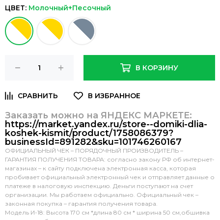
ЦВЕТ:
Молочный+Песочный
В КОРЗИНУ
Заказать можно на ЯНДЕКС МАРКЕТЕ:
https://market.yandex.ru/store--domiki-dlia-
koshek-kismit/product/1758086379?
businessId=891282&sku=101746260167
ОФИЦИАЛЬНЫЙ ЧЕК – ПОРЯДОЧНЫЙ ПРОИЗВОДИТЕЛЬ –
ГАРАНТИЯ ПОЛУЧЕНИЯ ТОВАРА: согласно закону РФ об интернет-
магазинах – к сайту подключена электронная касса, которая
пробивает официальный электронный чек и отправляет данные о
платеже в налоговую инспекцию. Деньги поступают на счет
организации. Мы работаем официально. Официальный чек –
законная покупка – гарантия получения товара.
Модель И-18: Высота 170 см *длина 80 см * ширина 50 см,обшивка