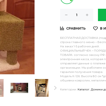
БЕСПЛАТНАЯ ДОСТАВКА (подро
строка главного меню – Беспл
На заказ 1-5 рабочих дней.
ОФИЦИАЛЬНЫЙ ЧЕК – ПОРЯД
ТОВАРА: согласно закону РФ 
электронная касса, которая 
отправляет данные о платеже
организации. Мы работаем оф
гарантия получения товара.
Модель К-126: Высота 80 см *д
обшивка ковролин, металлич
Категории:
Каталог
,
Домики д