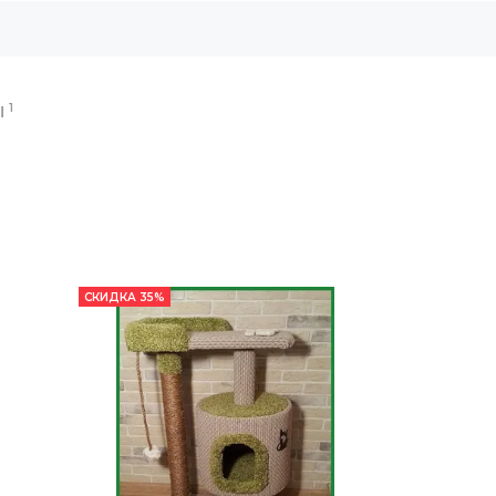
1
Ы
СКИДКА 35%