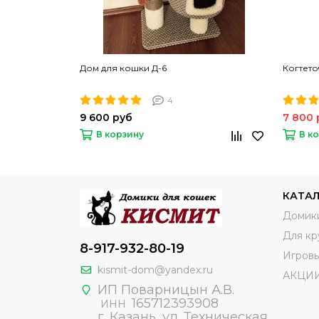
Дом для кошки Д-6
Когтето
4
9 600 руб
7 800 
В корзину
В к
КАТА
Домик
Для кр
8-917-932-80-19
Игров
kismit-dom@yandex.ru
АКЦИ
ИП Поварницын А.В.
165712393908
ИНН
г. Казань, ул. Техническая