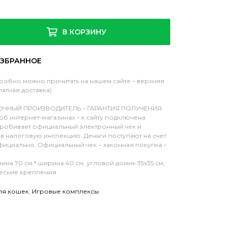
В КОРЗИНУ
бно можно прочитать на нашем сайте – верхняя
атная доставка)
ОЧНЫЙ ПРОИЗВОДИТЕЛЬ – ГАРАНТИЯ ПОЛУЧЕНИЯ
об интернет-магазинах – к сайту подключена
пробивает официальный электронный чек и
 в налоговую инспекцию. Деньги поступают на счет
ициально. Официальный чек – законная покупка –
лина 70 см * ширина 40 см, угловой домик 35х35 см,
еские крепления
ля кошек
,
Игровые комплексы