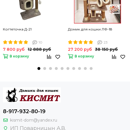
Когтеточка Д-21
Домик для кошки ЛФ-18
10
23
7 800 руб
12 888 руб
27 200 руб
38 150 руб
В корзину
В корзину
8-917-932-80-19
kismit-dom@yandex.ru
ИП Поварницын А.В.