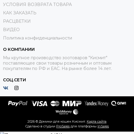
УСЛОВИЯ ВОЗВРАТА ТОВАРА
КАК ЗАКАЗАТЬ
РАСЦВЕТКИ
ВИДЕО
Политика конфиденциальности
О КОМПАНИИ
Мы крупное производство зоотоваров "Кисмит"
поставляющее свои товары розничным и оптовым
покупателям по РФ и ЕАС. На рынке более 14 лет.
СОЦ.СЕТИ
2026 © Домики для кошек Кисмит.
Карта сайта
Сделано в студии
ProSales
для платформы
InSales