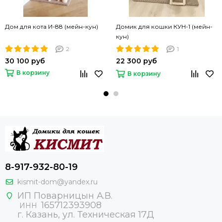
Дом для кота И-88 (мейн-кун)
Домик для кошки КУН-1 (мейн-
кун)
2
1
30 100 руб
22 300 руб
В корзину
В корзину
8-917-932-80-19
kismit-dom@yandex.ru
ИП Поварницын А.В.
165712393908
ИНН
г. Казань, ул. Техническая 17Д